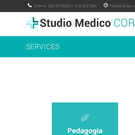
Chiama:
039.5974263
//
375.6247084
Prenota la tua vi
SERVICES
Pedagogia