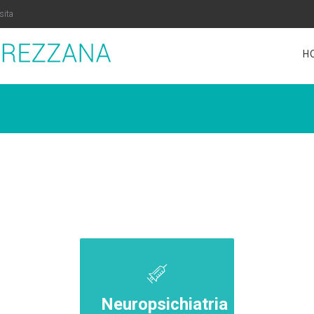
sita
H
Neuropsichiatria