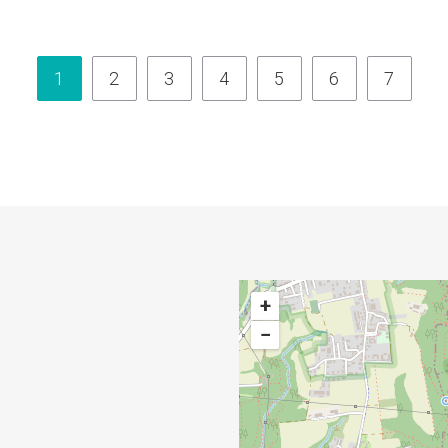
1
2
3
4
5
6
7
+
−