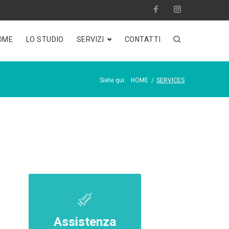
OME
LO STUDIO
SERVIZI
CONTATTI
Siete qui:
HOME
/
SERVICES
Assistenza