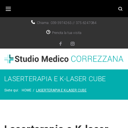
Chiama:
039.5974263
//
375.6247084
Prenota la tua visita
LASERTERAPIA E K-LASER CUBE
Siete qui:
HOME
/
LASERTERAPIA E K-LASER CUBE