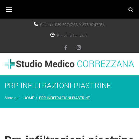
Chiama:
039.5974263
//
375.6247084
Prenota la tua visita
PRP INFILTRAZIONI PIASTRINE
Siete qui:
HOME
/
PRP INFILTRAZIONI PIASTRINE