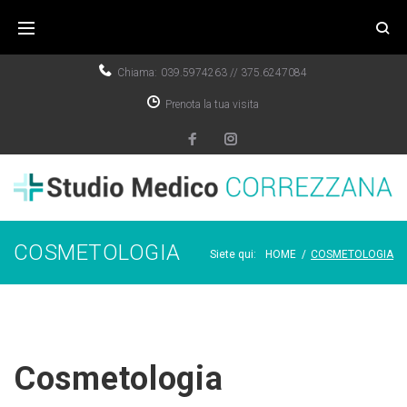
Chiama:
039.5974263
//
375.6247084
Prenota la tua visita
COSMETOLOGIA
Siete qui:
HOME
/
COSMETOLOGIA
Cosmetologia