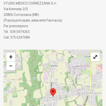
STUDIO MEDICO CORREZZANA S.r.l.
Via Kennedy 2/D
20856 Correzzana (MB)
(Piazza principale, adiacente Farmacia)
Per prenotazioni:
Tel. 039.5974263
Cell. 375.6247084
+
⤢
−