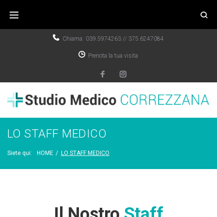
Chiama:
039.5974263
//
375.6247084
Prenota la tua visita
LO STAFF MEDICO
Siete qui:
HOME
/
LO STAFF MEDICO
Il Nostro
Staff