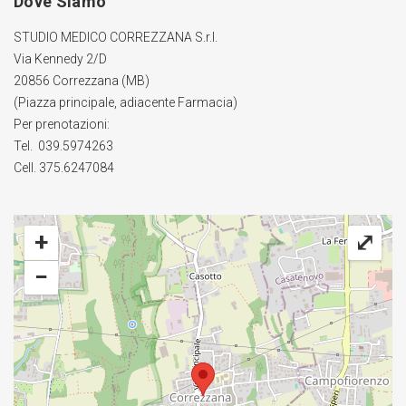
Dove Siamo
STUDIO MEDICO CORREZZANA S.r.l.
Via Kennedy 2/D
20856 Correzzana (MB)
(Piazza principale, adiacente Farmacia)
Per prenotazioni:
Tel. 039.5974263
Cell. 375.6247084
+
⤢
−